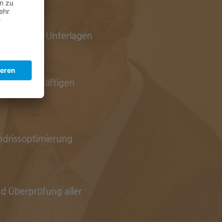
ler nötigen Unterlagen
s aussagekräftigen
ndrissoptimierung
nd
Überprüfung
aller