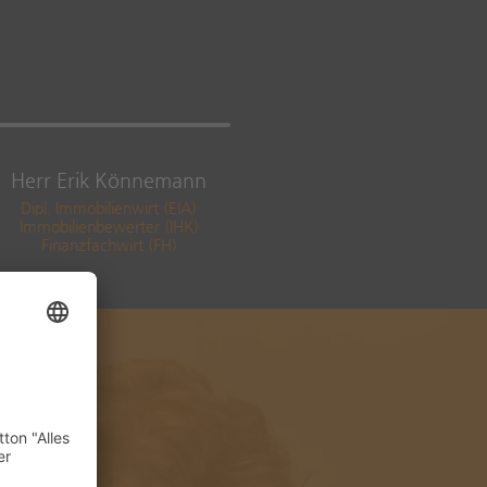
Herr Erik Könnemann
Dipl. Immobilienwirt (EIA)
Immobilienbewerter (IHK)
Finanzfachwirt (FH)
 Blick