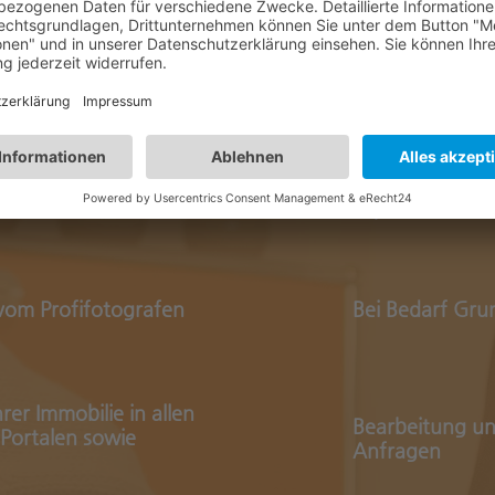
termittlung
Beschaffung al
Erstellung eine
tellung Energieausweis
Exposés
 vom Profifotografen
Bei Bedarf Gru
er Immobilie in allen
Bearbeitung u
Portalen sowie
Anfragen