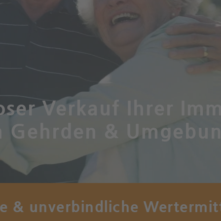
oser Verkauf Ihrer Imm
n Gehrden & Umgebu
se & unverbindliche Wertermit