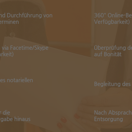
und Durchführung von
360° Online-Be
erminen
Verfügbarkeit)
 via Facetime/Skype
Überprüfung de
rkeit)
auf Bonität
es notariellen
Begleitung des
 die
Nach
Absprach
rgabe hinaus
Entsorgung