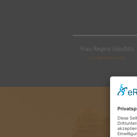
Frau Regina Glaubitz
Kundenbetreuung
Unser