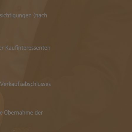
sichtigungen (nach
r Kaufinteressenten
 Verkaufsabschlusses
e
Übernahme der