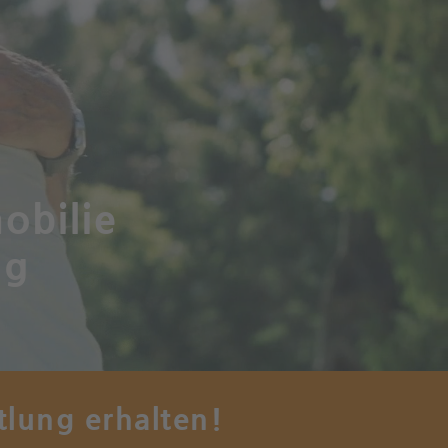
obilie
ng
tlung erhalten!