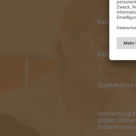
Kostenlose Wer
Kostenlose Ers
Qualitätsfotos
Vermarktung Ihr
großen Online-
netwerk-intern