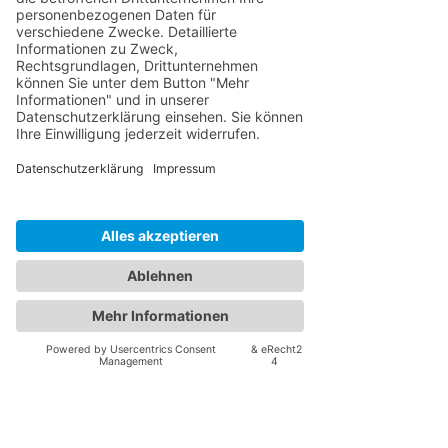
Kontaktformular
05108 912123