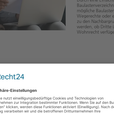
Baulastenverzeichni
mögliche Baulaste
Wegerechte oder e
zu den Nachbargrun
werden, ob Dritte 
Wohnrecht verfüg
en
mobilie?
r
r aktuellen
frage) in der