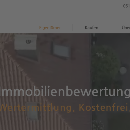
051
®
Eigentümer
Kaufen
Übe
Immobilienbewertun
Wertermittlung. Kostenfrei