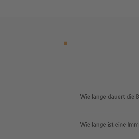
Wie lange dauert die 
Für eine verbindliche, r
(also in der Immobilie) 
Wie lange ist eine Im
(ca. 20 Seiten – ein sog