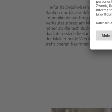
Hierfür ist Detailwissen erforderlich
Banken nur bis zur Beleihungsgre
Immobilienbewertung gehen. Der 
Verkaufsaufpreis am Markt liegt zu
höher als die technische Wertermit
das interessiert die Bank nur bedin
der Makler beide Werte kennen, 
treffsicheren Kaufpreis ableiten z