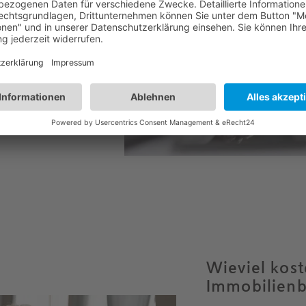
, weil die
nze =
mögliche
rzeit zwar
tlung, aber
gt. Somit sollte
um davon einen
u können.
Wieviel kost
Immobilien