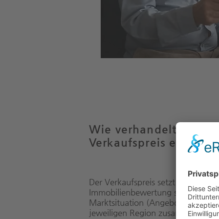
Wie verhandelt man d
Verkaufspreis einer Im
Der Verkaufspreis setzt sich aus de
Immobilienbewertung sowie aus de
Marktsituation (Angebot und Nach
jeweiligen Region zusammen.