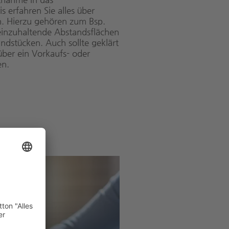
s erfahren Sie alles über
n. Hierzu gehören zum Bsp.
inzuhaltende Abstandsflächen
dstücken. Auch sollte geklärt
über ein Vorkaufs- oder
en.