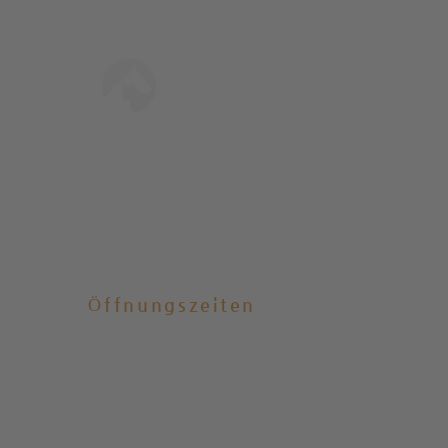
Tierschutz Engagement
MEHR ERFAHREN
KAUFT- Gehrden /
de gebautes
amilienhaus mit ELW in
er Waldrandlage!
Öffnungszeiten
Nach telefonischer Absprache:
Mo
–
Fr: 8:00
–
18 Uhr
​​Samstag: 9:00
–
13 Uhr
​Sonntag: geschlossen