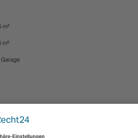
5 m² 
6 m² 
 Garage
en #Immobilienagentur #Immobilienmakler #Gehrden_Im
en
#Architektenhaus_Gehrden