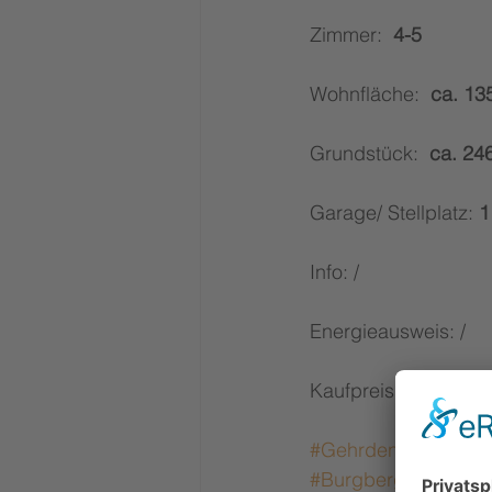
Zimmer:  
4-5
Wohnfläche:  
ca. 13
Grundstück:  
ca. 24
Garage/ Stellplatz: 
1
Info: /
Energieausweis: /
Kaufpreis: 
VB
#Gehrden #Immobili
#Burgberg_Immobili