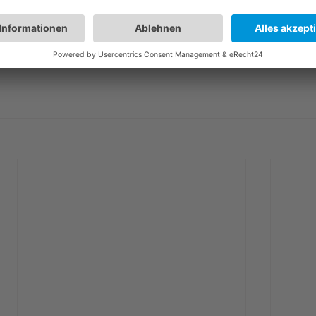
e
#Immobilien
#Immobilienagentur
#Immobilienmakler
en
#Burgberg_Immobilien
#Eigentumswohnung_Empeld