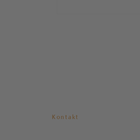
-VERKAUFT- Gehrden /
Attraktive 3-Zimmer-ETW in
Waldrandlage, Loggia,
Garage!
Kontakt
E-Mail:
info@burgberg.immobilien
Telefon:
05108 912 123