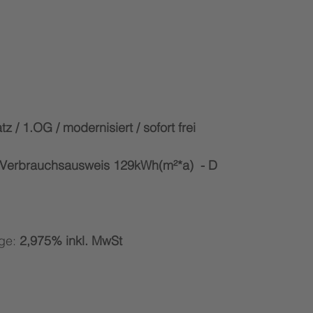
tz / 1.OG / modernisiert / sofort frei 
 Verbrauchsausweis 129kWh(m²*a)  - D
ge:
 2,975% inkl. MwSt