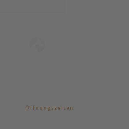
Tierschutz Engagement
MEHR ERFAHREN
KAUFT- Gehrden /
de gebautes
amilienhaus mit ELW in
er Waldrandlage!
Öffnungszeiten
Nach telefonischer Absprache:
Mo
–
Fr: 8:00
–
18 Uhr