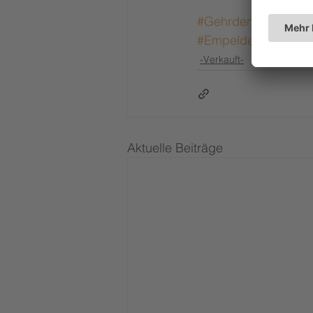
#Gehrden
#Empeld
#Empelde_Immobili
-Verkauft-
Aktuelle Beiträge