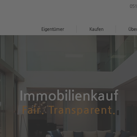
051
®
Eigentümer
Kaufen
Übe
Immobilienkauf
Fair. Transparent.