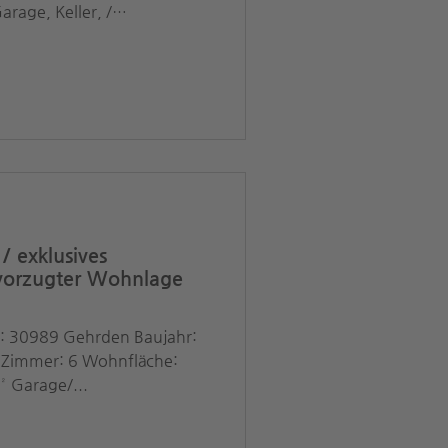
rage, Keller, /
16.02.2026 /
975% inkl. MwSt #Gehrden
gentur #Immobilienmakler
rgberg_Immobilien
 #Einfamilienhaus
 exklusives
evorzugter Wohnlage
t: 30989 Gehrden Baujahr:
 Zimmer: 6 Wohnfläche:
stück: 860 m² Garage/...