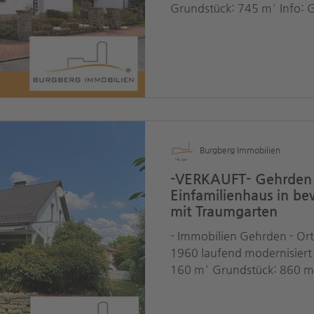
Grundstück: 745 m² Info: Ga
Anliegerwohnung Energieausweis: vom 
Gas / 194,7 kWh/(m²*a) = F Kaufpreis: €
Käufermaklercourtage: 2,
#Immobilien #Immobiliena
#Gehrden_Immobilien #Bu
#Einfamilienhaus_Gehrden
#Anliegerwohnung
Burgberg Immobilien
-VERKAUFT- Gehrden /
Einfamilienhaus in b
mit Traumgarten
- Immobilien Gehrden - Or
1960 laufend modernisiert
160 m² Grund