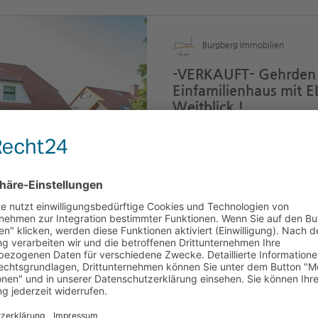
Burgberg Immobilien
-VERKAUFT- Gehrden 
Einfamilienhaus mit E
Weitblick !
- Immobilien Gehrden - Or
Zimmer: 7 Wohnfläche: ca.
790 m² Info: Frei zum 31.0
Burgberg Immobilien