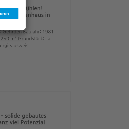
n & Wohlfühlen!
s Einfamilienhaus in
t: Gehrden Baujahr: 1981
 250 m² Grundstück: ca.
ergieausweis...
 solide gebautes
nz viel Potenzial