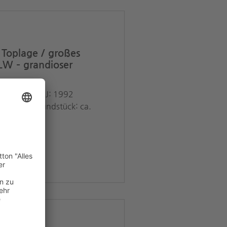
Toplage / großes
LW – grandioser
t: Gehrden BJ: 1992
 200 m² Grundstück: ca.
1.2022...