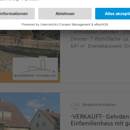
-VERKAUFT- Einziehe
Stilvolles, großzügige
gefragter Lage
- Immobilien Gehrden - Or
Zimmer: 7 Wohnfläche: ca.
641 m² Energieausweis: En
Burgberg Immobilien
-VERKAUFT- Gehrden –
Einfamilienhaus mit ga