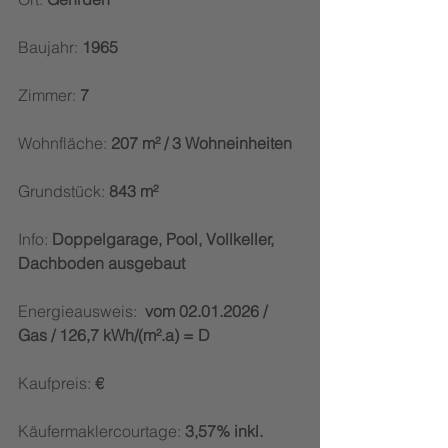
Baujahr: 
1965
Zimmer:
 7
Wohnfläche:
 207 m² / 3 Wohneinheiten
Grundstück: 
843 m²
Info: 
Doppelgarage, Pool, Vollkeller, 
Dachboden ausgebaut
Energieausweis:  
vom 02.01.2026 / 
Gas / 126,7 kWh/(m².a) = D
Kaufpreis: 
€
Käufermaklercourtage:
 3,57% inkl. 