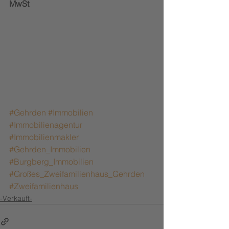
MwSt
#Gehrden
#Immobilien
#Immobilienagentur
#Immobilienmakler
#Gehrden_Immobilien
#Burgberg_Immobilien
#Großes_Zweifamilienhaus_Gehrden
#Zweifamilienhaus
-Verkauft-