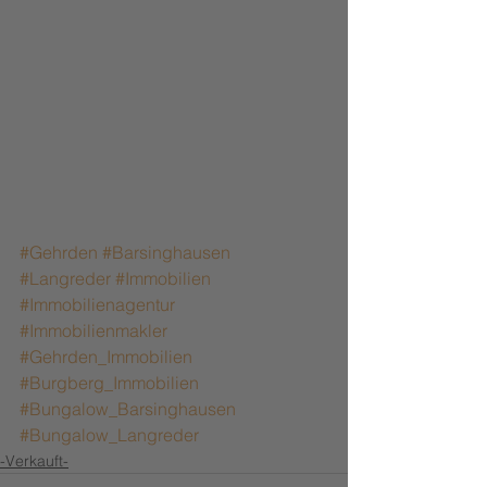
#Gehrden
#Barsinghausen
#Langreder
#Immobilien
#Immobilienagentur
#Immobilienmakler
#Gehrden_Immobilien
#Burgberg_Immobilien
#Bungalow_Barsinghausen
#Bungalow_Langreder
-Verkauft-