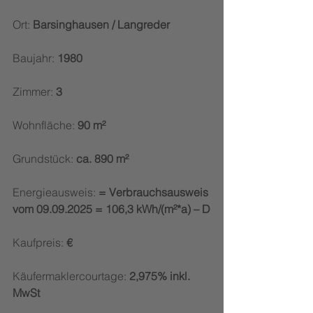
Ort: 
Barsinghausen / Langreder
Baujahr: 
1980
Zimmer: 
3
Wohnfläche: 
90 m²
Grundstück: 
ca. 890 m²
Energieausweis: 
= 
Verbrauchsausweis 
vom 09.09.2025 = 106,3 kWh/(m²*a) – D
Kaufpreis:
 €
Käufermaklercourtage:
 2,975% inkl. 
MwSt