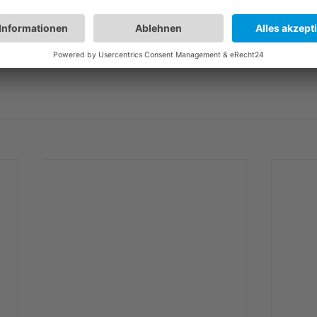
r
#Linden
#Immobilien
#Immobilienagentur
#Immobilie
en
#Burgberg_Immobilien
#Eigentumswohnung_Linden