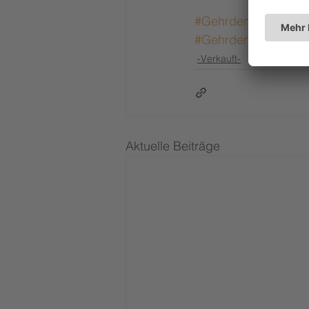
#Gehrden
#Hannove
#Gehrden_Immobili
-Verkauft-
Aktuelle Beiträge