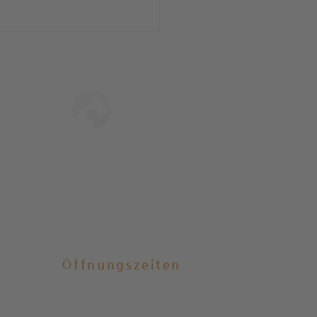
Tierschutz Engagement
MEHR ERFAHREN
KAUFT- Gehrden /
de gebautes
amilienhaus mit ELW in
er Waldrandlage!
Öffnungszeiten
Nach telefonischer Absprache:
Mo
–
Fr: 8:00
–
18 Uhr