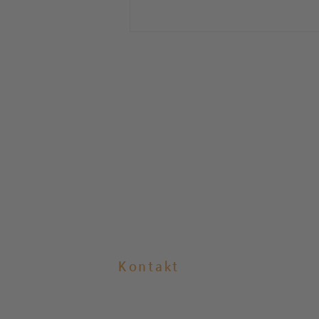
-VERKAUFT- Gehrden /
Attraktive 3-Zimmer-ETW in
Waldrandlage, Loggia,
Garage!
Kontakt
E-Mail:
info@burgberg.immobilien
Telefon:
05108 912 123